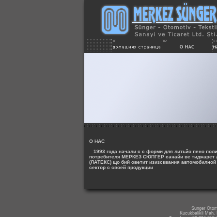
О НАС
1993 года начали с с форми для литьйо пено пол
потребителя МЕРКЕЗ СЮПГЕР санайи ве тиджарет лт
(ЛАТЕКС) що бий оветит изизсквания автомобилной
сектор с своей продукции
Sunger Otomo
Kucukbalikli Mah